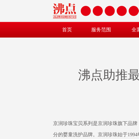
首页
服务范围
全
沸点助推
京润珍珠宝贝系列是京润珍珠旗下品牌
分的婴童洗护品牌。京润珍珠始于19