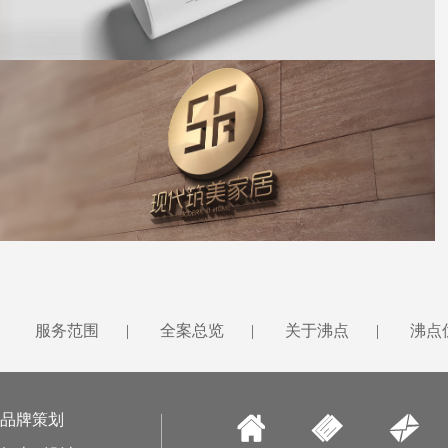
吴源互联教育
碧桂园旗下“现代家居”品牌打造
服务范围
|
全案总览
|
关于沸点
|
沸点
品牌策划