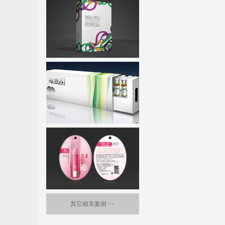
美丝密码
东方药林
柳丝木
其它相关案例
>>