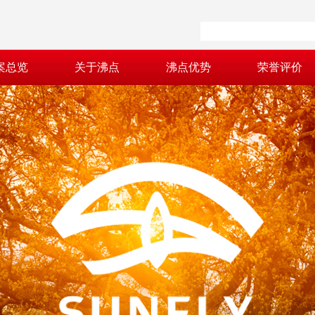
案总览
关于沸点
沸点优势
荣誉评价