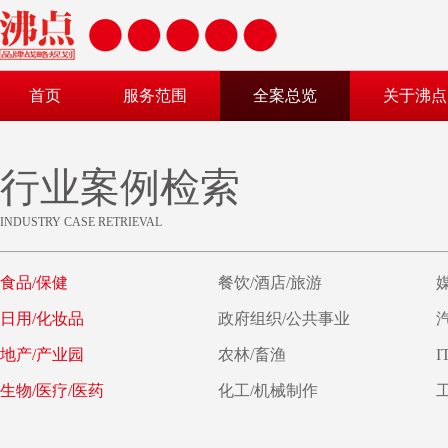
首页
服务范围
全案总览
关于沸点
行业案例检索
INDUSTRY CASE RETRIEVAL
食品/保健
餐饮/酒店/旅游
日用/化妆品
政府组织/公共事业
地产/产业园
农林/畜渔
I
生物/医疗/医药
化工/机械制作