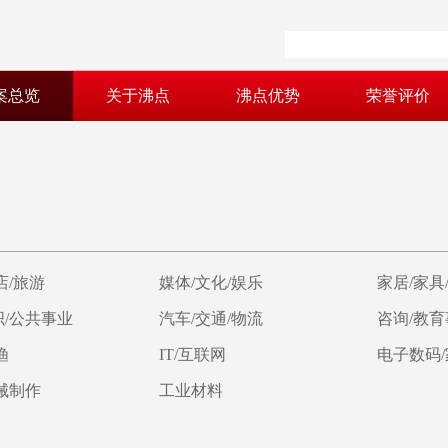
案总览
关于沸点
沸点优势
荣誉评价
店/旅游
媒体/文化/娱乐
家居/家具
/公共事业
汽车/交通/物流
咨询/教
渔
IT/互联网
电子数码
械制作
工业材料