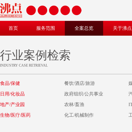
首页
服务范围
全案总览
关于沸点
行业案例检索
INDUSTRY CASE RETRIEVAL
食品/保健
餐饮/酒店/旅游
日用/化妆品
政府组织/公共事业
地产/产业园
农林/畜渔
I
生物/医疗/医药
化工/机械制作