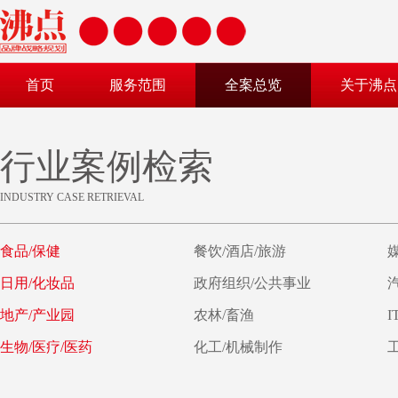
首页
服务范围
全案总览
关于沸点
行业案例检索
INDUSTRY CASE RETRIEVAL
食品/保健
餐饮/酒店/旅游
日用/化妆品
政府组织/公共事业
地产/产业园
农林/畜渔
I
生物/医疗/医药
化工/机械制作