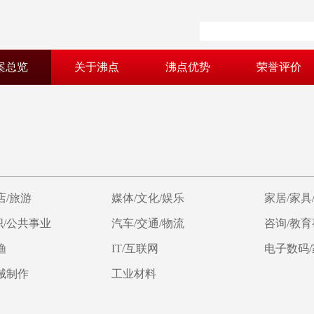
案总览
关于沸点
沸点优势
荣誉评价
店/旅游
媒体/文化/娱乐
家居/家具
/公共事业
汽车/交通/物流
咨询/教
渔
IT/互联网
电子数码
械制作
工业材料